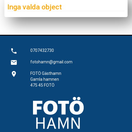
Inga valda object
phone
0707432730
email
fotohamn@gmail.com
location_on
FOTÖ Gästhamn
Gamla hamnen
475 45 FOTÖ