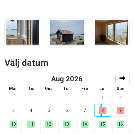
Välj datum
Aug 2026
Mån
Tis
Ons
Tor
Fre
Lör
Sön
1
2
3
4
5
6
7
8
9
10
11
12
13
14
15
16