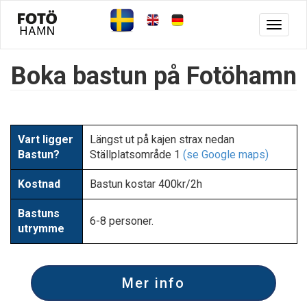
Toggle
navigat
Boka bastun på Fotöhamn
Vart ligger
Längst ut på kajen strax nedan
Bastun?
Ställplatsområde 1
(se Google maps)
Kostnad
Bastun kostar 400kr/2h
Bastuns
6-8 personer.
utrymme
Mer info