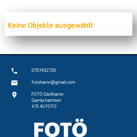
Keine Objekte ausgewählt
phone
0707432730
email
fotohamn@gmail.com
location_on
FOTÖ Gästhamn
Gamla hamnen
475 45 FOTÖ