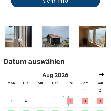
Mehr Info
Datum auswählen
Aug 2026
Mon
Die
Mit
Don
Fre
Sam
Son
1
2
3
4
5
6
7
8
9